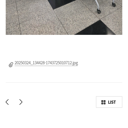
20250324_134428-1743725010712.jpg
LIST